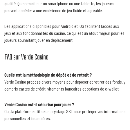
qualité. Que ce soit sur un smartphone ou une tablette, les joueurs
peuvent accéder à une expérience de jeu fluide et agréable.
Les applications disponibles pour Android et iOS facilitent l’accès aux
jeux et aux fonctionnalités du casino, ce qui est un atout majeur pour les
joueurs souhaitant jouer en déplacement.
FAQ sur Verde Casino
Quelle est la méthodologie de dépôt et de retrait ?
Verde Casino propose divers moyens pour déposer et retirer des fonds, y
compris cartes de crédit, virements bancaires et options de e-wallet.
Verde Casino est-il sécurisé pour jouer ?
Oui, la plateforme utilise un cryptage SSL pour protéger vos informations
personnelles et financières.