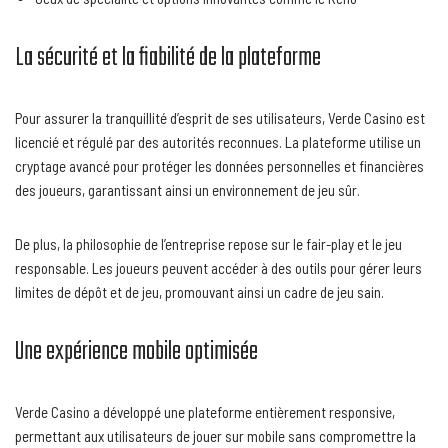
La sécurité et la fiabilité de la plateforme
Pour assurer la tranquillité d’esprit de ses utilisateurs, Verde Casino est
licencié et régulé par des autorités reconnues. La plateforme utilise un
cryptage avancé pour protéger les données personnelles et financières
des joueurs, garantissant ainsi un environnement de jeu sûr.
De plus, la philosophie de l’entreprise repose sur le fair-play et le jeu
responsable. Les joueurs peuvent accéder à des outils pour gérer leurs
limites de dépôt et de jeu, promouvant ainsi un cadre de jeu sain.
Une expérience mobile optimisée
Verde Casino a développé une plateforme entièrement responsive,
permettant aux utilisateurs de jouer sur mobile sans compromettre la