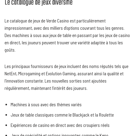
Le catalogue de jeux diversifié
Le catalogue de jeux de Verde Casino est particulièrement
impressionnant, avec des milliers d’options couvrant tous les genres.
Des machines à sous aux jeux de table en passant par les jeux de casino
en direct, les joueurs peuvent trouver une variété adaptée à tous les
goûts.
Les principaux fournisseurs de jeux incluent des noms réputés tels que
NetEnt, Microgaming et Evolution Gaming, assurant ainsi la qualité et
l’innovation constante. Les nouvelles sorties sont ajoutées
régulièrement, maintenant l’intérêt des joueurs.
Machines à sous avec des thèmes variés
Jeux de table classiques comme le Blackjack et la Roulette
Expériences de casino en direct avec des croupiers réels
Jeux de spécialité et options innovantes comme le Keno