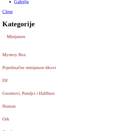
Galerija
Close
Kategorije
Minijature
Mystery Box
Pojedinačne minijature-likovi
Elf
Gnomovi, Patuljci i Halflinzi
Human
Ork