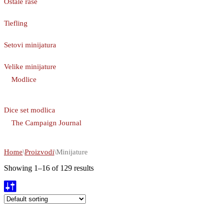
Ostale rase
Tiefling
Setovi minijatura
Velike minijature
Modlice
Dice set modlica
The Campaign Journal
Home
\
Proizvodi
\
Minijature
Showing 1–16 of 129 results