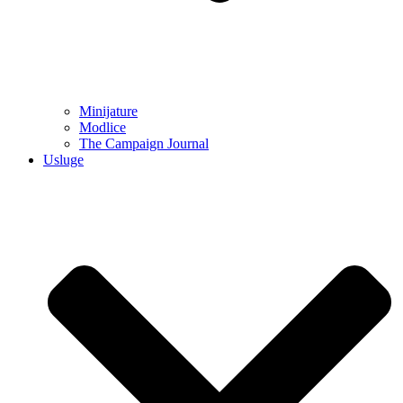
Minijature
Modlice
The Campaign Journal
Usluge