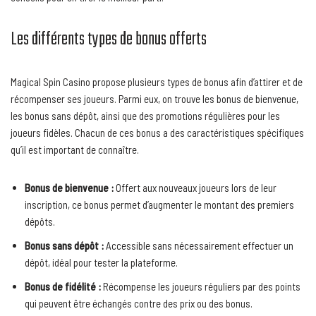
Les différents types de bonus offerts
Magical Spin Casino propose plusieurs types de bonus afin d’attirer et de
récompenser ses joueurs. Parmi eux, on trouve les bonus de bienvenue,
les bonus sans dépôt, ainsi que des promotions régulières pour les
joueurs fidèles. Chacun de ces bonus a des caractéristiques spécifiques
qu’il est important de connaître.
Bonus de bienvenue :
Offert aux nouveaux joueurs lors de leur
inscription, ce bonus permet d’augmenter le montant des premiers
dépôts.
Bonus sans dépôt :
Accessible sans nécessairement effectuer un
dépôt, idéal pour tester la plateforme.
Bonus de fidélité :
Récompense les joueurs réguliers par des points
qui peuvent être échangés contre des prix ou des bonus.