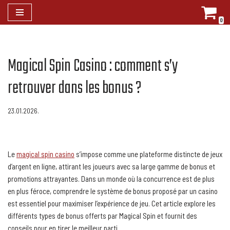
0
Skip
to
content
Magical Spin Casino : comment s’y
retrouver dans les bonus ?
23.01.2026.
Le
magical spin casino
s’impose comme une plateforme distincte de jeux
d’argent en ligne, attirant les joueurs avec sa large gamme de bonus et
promotions attrayantes. Dans un monde où la concurrence est de plus
en plus féroce, comprendre le système de bonus proposé par un casino
est essentiel pour maximiser l’expérience de jeu. Cet article explore les
différents types de bonus offerts par Magical Spin et fournit des
conseils pour en tirer le meilleur parti.