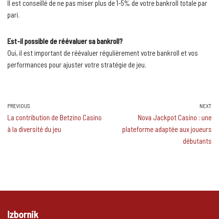
Il est conseillé de ne pas miser plus de 1-5% de votre bankroll totale par
pari.
Est-il possible de réévaluer sa bankroll?
Oui, il est important de réévaluer régulièrement votre bankroll et vos
performances pour ajuster votre stratégie de jeu.
PREVIOUS
NEXT
La contribution de Betzino Casino
Nova Jackpot Casino : une
à la diversité du jeu
plateforme adaptée aux joueurs
débutants
Izbornik