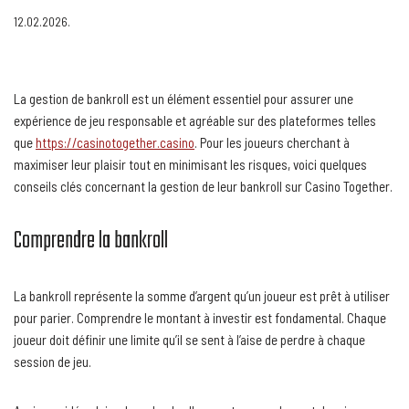
12.02.2026.
La gestion de bankroll est un élément essentiel pour assurer une
expérience de jeu responsable et agréable sur des plateformes telles
que
https://casinotogether.casino
. Pour les joueurs cherchant à
maximiser leur plaisir tout en minimisant les risques, voici quelques
conseils clés concernant la gestion de leur bankroll sur Casino Together.
Comprendre la bankroll
La bankroll représente la somme d’argent qu’un joueur est prêt à utiliser
pour parier. Comprendre le montant à investir est fondamental. Chaque
joueur doit définir une limite qu’il se sent à l’aise de perdre à chaque
session de jeu.