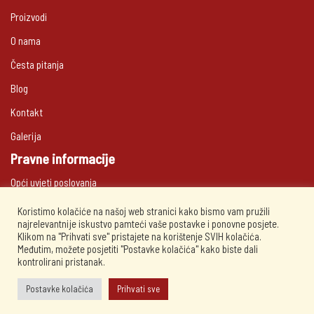
Proizvodi
O nama
Česta pitanja
Blog
Kontakt
Galerija
Pravne informacije
Opći uvjeti poslovanja
Politika privatnosti
Koristimo kolačiće na našoj web stranici kako bismo vam pružili
najrelevantnije iskustvo pamteći vaše postavke i ponovne posjete.
Javite nam se!
Klikom na "Prihvati sve" pristajete na korištenje SVIH kolačića.
Međutim, možete posjetiti "Postavke kolačića" kako biste dali
kontrolirani pristanak.
Postavke kolačića
Prihvati sve
© 2022 Printing&Dragons. Sva prava pridržana