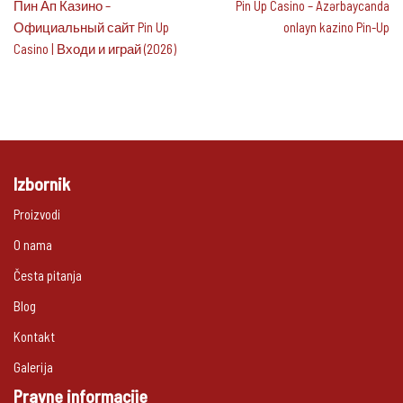
Пин Ап Казино –
Pin Up Casino – Azərbaycanda
Официальный сайт Pin Up
onlayn kazino Pin-Up
Casino | Входи и играй (2026)
Izbornik
Proizvodi
O nama
Česta pitanja
Blog
Kontakt
Galerija
Pravne informacije