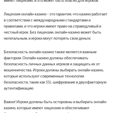
имеют лицензию, и это может быть опасно для игроков.
Лицензия онлайн-казино – это гарантия, что казино работает
в соответствии с международными стандартами и
правилами, и что игроки имеют право на справедливый и
честный игрок. Без лицензии, онлайн-казино может быть
нелегальным, и игроки могут потерять свои деньги.
Безопасность онлайн-казино также является важным
фактором. Онлайн-казино должны обеспечивать
безопасность личных данных игроков и защищать их от
мошенничества. Игроки должны выбирать онлайн-казино,
которые используют современные технологии
безопасности, такие как SSL-шифрование и двухфакторную
аутентификацию.
Важно! Игроки должны быть осторожны и выбирать онлайн-
казино, которые имеют лицензию и обеспечивают