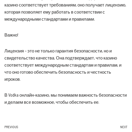
казино соответствует требованиям, оно получает лицензию,
которая позволяет ему работать в соответствии с
международными стандартами и правилами.
Важно!
Лицензия – это не только гарантия безопасности, но и
свидетельство качества. Она подтверждает, что казино
соответствует международным стандартам и правилам, и
что оно готово обеспечить безопасность и честность
игроков.
В Vodka онлайн-казино, мы понимаем важность безопасности
и делаем все возможное, чтобы обеспечить ее.
PREVIOUS
NEXT