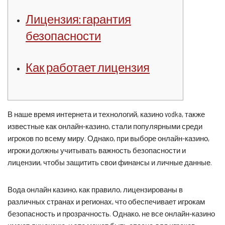
Лицензия: гарантия
безопасности
Как работает лицензия
В наше время интернета и технологий, казино vodka, также
известные как онлайн-казино, стали популярными среди
игроков по всему миру. Однако, при выборе онлайн-казино,
игроки должны учитывать важность безопасности и
лицензии, чтобы защитить свои финансы и личные данные.
Вода онлайн казино, как правило, лицензированы в
различных странах и регионах, что обеспечивает игрокам
безопасность и прозрачность. Однако, не все онлайн-казино