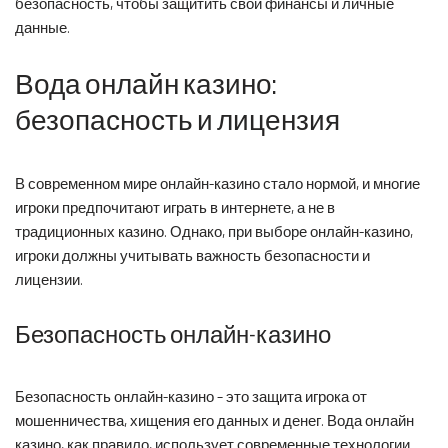
безопасность, чтобы защитить свои финансы и личные
данные.
Вода онлайн казино:
безопасность и лицензия
В современном мире онлайн-казино стало нормой, и многие
игроки предпочитают играть в интернете, а не в
традиционных казино. Однако, при выборе онлайн-казино,
игроки должны учитывать важность безопасности и
лицензии.
Безопасность онлайн-казино
Безопасность онлайн-казино – это защита игрока от
мошенничества, хищения его данных и денег. Вода онлайн
казино, как правило, использует современные технологии