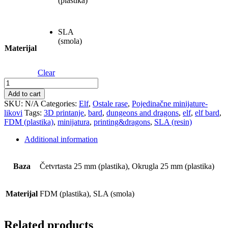
(plastika)
SLA
(smola)
Materijal
Clear
Elf
Bard
Add to cart
quantity
SKU:
N/A
Categories:
Elf
,
Ostale rase
,
Pojedinačne minijature-
likovi
Tags:
3D printanje
,
bard
,
dungeons and dragons
,
elf
,
elf bard
,
FDM (plastika)
,
minijatura
,
printing&dragons
,
SLA (resin)
Additional information
Baza
Četvrtasta 25 mm (plastika), Okrugla 25 mm (plastika)
Materijal
FDM (plastika), SLA (smola)
Related products