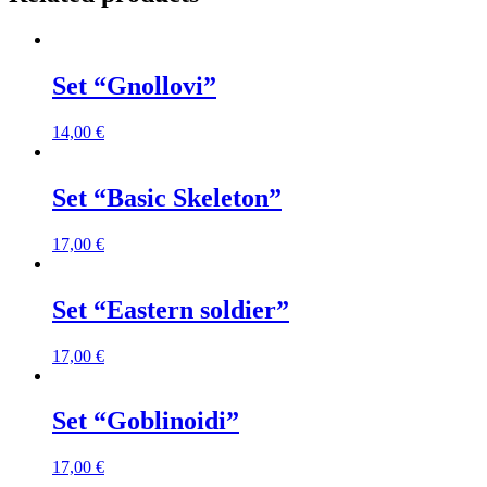
Set “Gnollovi”
14,00
€
Set “Basic Skeleton”
17,00
€
Set “Eastern soldier”
17,00
€
Set “Goblinoidi”
17,00
€