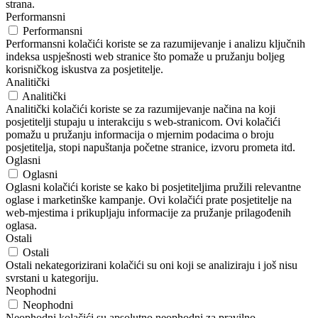
strana.
Performansni
Performansni
Performansni kolačići koriste se za razumijevanje i analizu ključnih
indeksa uspješnosti web stranice što pomaže u pružanju boljeg
korisničkog iskustva za posjetitelje.
Analitički
Analitički
Analitički kolačići koriste se za razumijevanje načina na koji
posjetitelji stupaju u interakciju s web-stranicom. Ovi kolačići
pomažu u pružanju informacija o mjernim podacima o broju
posjetitelja, stopi napuštanja početne stranice, izvoru prometa itd.
Oglasni
Oglasni
Oglasni kolačići koriste se kako bi posjetiteljima pružili relevantne
oglase i marketinške kampanje. Ovi kolačići prate posjetitelje na
web-mjestima i prikupljaju informacije za pružanje prilagođenih
oglasa.
Ostali
Ostali
Ostali nekategorizirani kolačići su oni koji se analiziraju i još nisu
svrstani u kategoriju.
Neophodni
Neophodni
Neophodni kolačići su apsolutno neophodni za pravilno