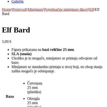
Galerija
Home
\
Proizvodi
\
Minijature
\
Pojedinačne minijature-likovi
\
Elf
\
Elf
Bard
Elf Bard
5,00
€
Figura prikazana na
bazi veličine 25 mm
.
SLA (smola)
Ukoliko je to moguće, minijature se printaju odvojene od
baze.
Minijature se standardno printaju u sivoj boji, no zbog stanja
zaliha moguće je odstupanje.
Četvrtasta
25 mm
(plastika)
Baza
Okrugla
25 mm