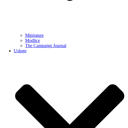
Minijature
Modlice
The Campaign Journal
Usluge