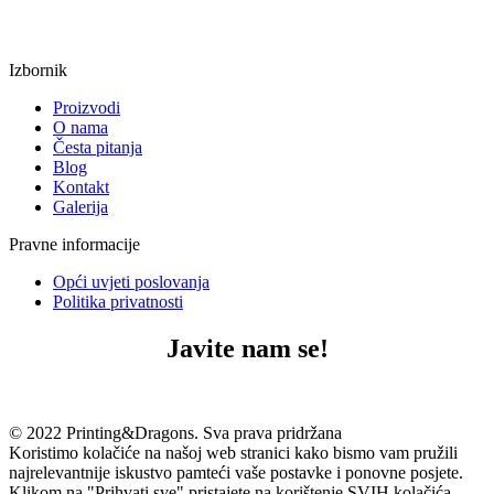
Izbornik
Proizvodi
O nama
Česta pitanja
Blog
Kontakt
Galerija
Pravne informacije
Opći uvjeti poslovanja
Politika privatnosti
Javite nam se!
© 2022 Printing&Dragons. Sva prava pridržana
Koristimo kolačiće na našoj web stranici kako bismo vam pružili
najrelevantnije iskustvo pamteći vaše postavke i ponovne posjete.
Klikom na "Prihvati sve" pristajete na korištenje SVIH kolačića.