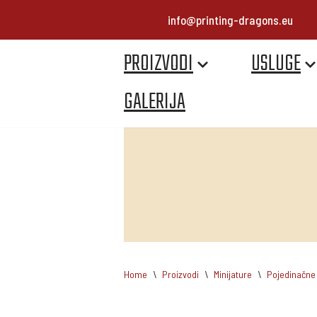
info@printing-dragons.eu
Skip
PROIZVODI
USLUGE
to
content
GALERIJA
Home
\
Proizvodi
\
Minijature
\
Pojedinačne 