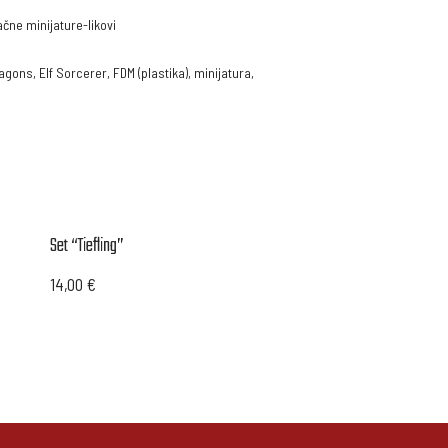
čne minijature-likovi
ragons
,
Elf Sorcerer
,
FDM (plastika)
,
minijatura
,
Set “Tiefling”
14,00
€