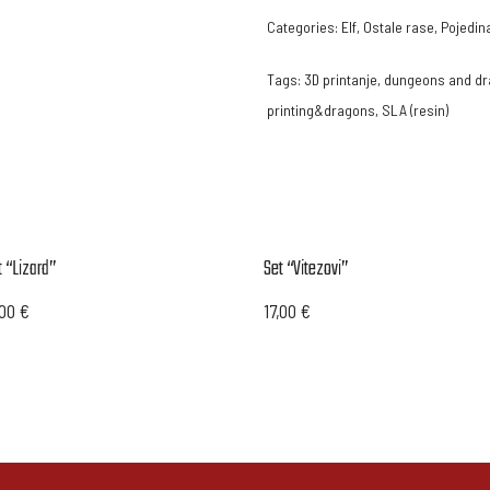
Categories:
Elf
,
Ostale rase
,
Pojedina
Tags:
3D printanje
,
dungeons and d
printing&dragons
,
SLA (resin)
t “Lizard”
Set “Vitezovi”
,00
€
17,00
€