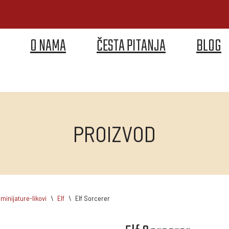
O NAMA
ČESTA PITANJA
BLOG
PROIZVOD
minijature-likovi
\
Elf
\
Elf Sorcerer