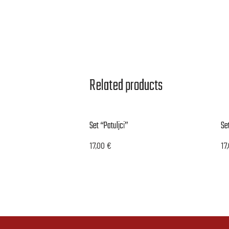
Related products
Set “Patuljci”
Se
17,00
€
17