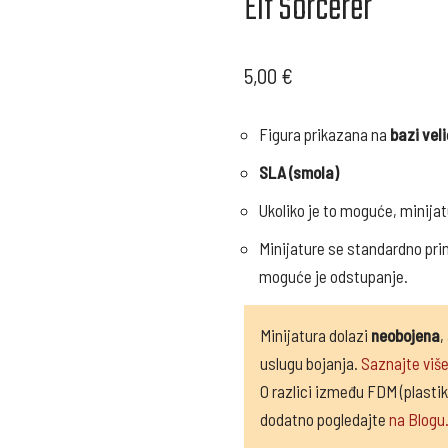
Elf Sorcerer
5,00
€
Figura prikazana na
bazi vel
SLA (smola)
Ukoliko je to moguće, minijat
Minijature se standardno print
moguće je odstupanje.
Minijatura dolazi
neobojena
,
uslugu bojanja.
Saznajte više
O razlici između FDM (plastik
dodatno pogledajte
na Blogu