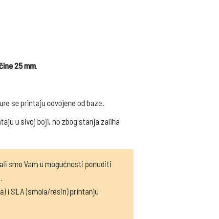
ičine 25 mm
.
ure se printaju odvojene od baze.
aju u sivoj boji, no zbog stanja zaliha
 ali smo Vam u mogućnosti ponuditi
.
a) i SLA (smola/resin) printanju
.