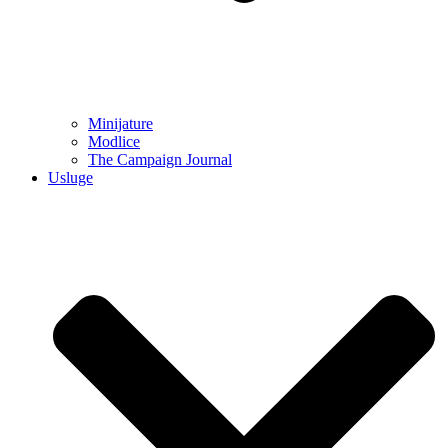
Minijature
Modlice
The Campaign Journal
Usluge