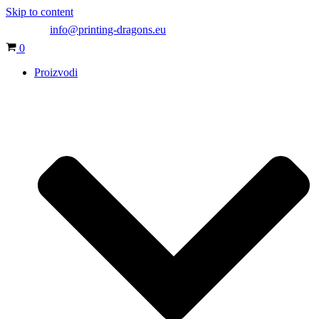
Skip to content
info@printing-dragons.eu
Cart
0
Proizvodi