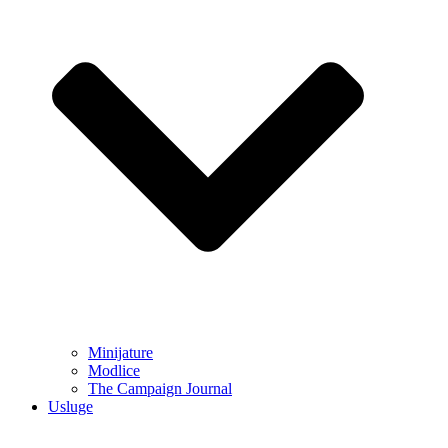
Minijature
Modlice
The Campaign Journal
Usluge