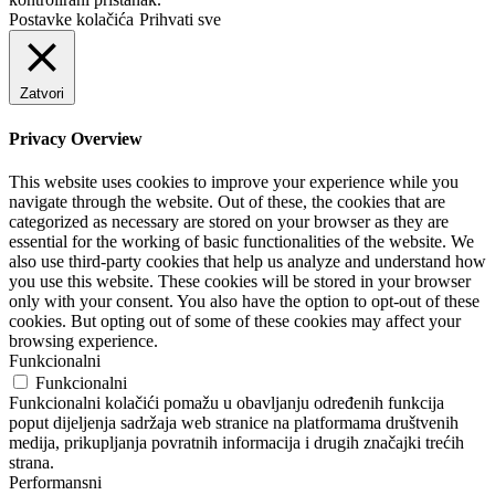
Postavke kolačića
Prihvati sve
Zatvori
Privacy Overview
This website uses cookies to improve your experience while you
navigate through the website. Out of these, the cookies that are
categorized as necessary are stored on your browser as they are
essential for the working of basic functionalities of the website. We
also use third-party cookies that help us analyze and understand how
you use this website. These cookies will be stored in your browser
only with your consent. You also have the option to opt-out of these
cookies. But opting out of some of these cookies may affect your
browsing experience.
Funkcionalni
Funkcionalni
Funkcionalni kolačići pomažu u obavljanju određenih funkcija
poput dijeljenja sadržaja web stranice na platformama društvenih
medija, prikupljanja povratnih informacija i drugih značajki trećih
strana.
Performansni