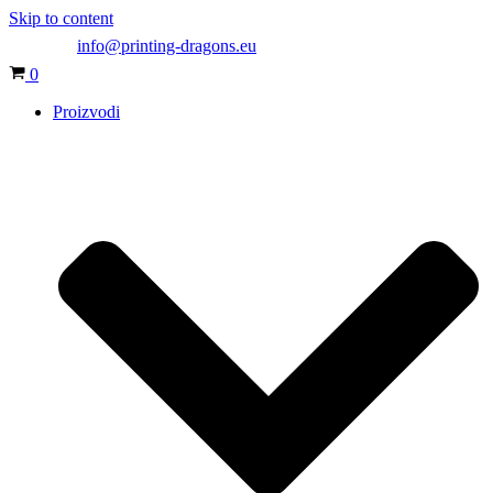
Skip to content
info@printing-dragons.eu
Cart
0
Proizvodi