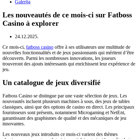
Galerija
Les nouveautés de ce mois-ci sur Fatboss
Casino à explorer
24.12.2025.
Ce mois-ci,
fatboss casino
offre à ses utilisateurs une multitude de
nouvelles fonctionnalités et de jeux passionnants qui méritent d’être
découverts. Parmi les nombreuses innovations, les joueurs
trouveront des ajouts intéressants qui enrichissent leur expérience de
jeu.
Un catalogue de jeux diversifié
Fatboss Casino se distingue par une vaste sélection de jeux. Les
nouveautés incluent plusieurs machines à sous, des jeux de tables
classiques, ainsi que des options de casino en direct. Les principaux
fournisseurs sont présents, notamment Microgaming et NetEnt,
garantissant des graphismes de qualité et des mécaniques de jeu
innovantes.
Les nouveaux jeux introduits ce mois-ci varient des thèmes