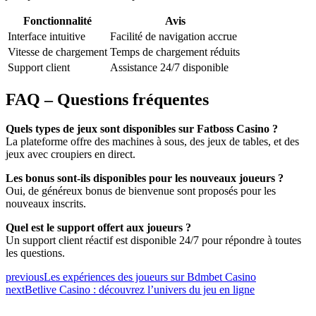
Fonctionnalité
Avis
Interface intuitive
Facilité de navigation accrue
Vitesse de chargement
Temps de chargement réduits
Support client
Assistance 24/7 disponible
FAQ – Questions fréquentes
Quels types de jeux sont disponibles sur Fatboss Casino ?
La plateforme offre des machines à sous, des jeux de tables, et des
jeux avec croupiers en direct.
Les bonus sont-ils disponibles pour les nouveaux joueurs ?
Oui, de généreux bonus de bienvenue sont proposés pour les
nouveaux inscrits.
Quel est le support offert aux joueurs ?
Un support client réactif est disponible 24/7 pour répondre à toutes
les questions.
previous
Les expériences des joueurs sur Bdmbet Casino
next
Betlive Casino : découvrez l’univers du jeu en ligne