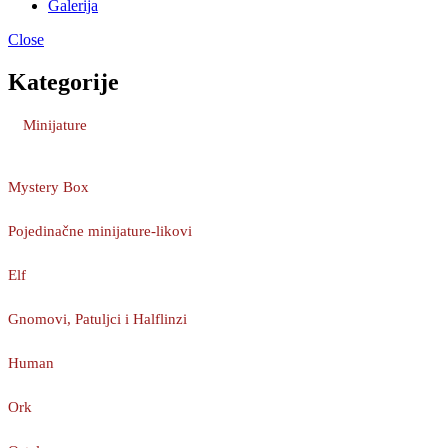
Galerija
Close
Kategorije
Minijature
Mystery Box
Pojedinačne minijature-likovi
Elf
Gnomovi, Patuljci i Halflinzi
Human
Ork