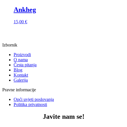
Ankheg
15,00
€
Izbornik
Proizvodi
O nama
Česta pitanja
Blog
Kontakt
Galerija
Pravne informacije
Opći uvjeti poslovanja
Politika privatnosti
Javite nam se!