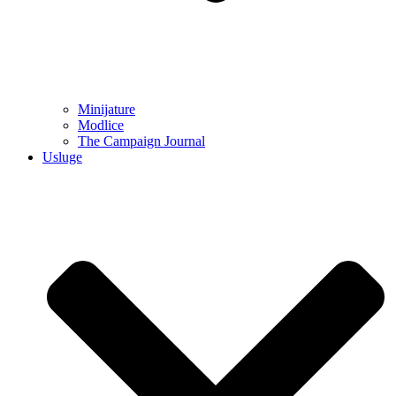
Minijature
Modlice
The Campaign Journal
Usluge