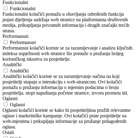
Funkcionalni
Funkcionalni
Funkcionalni kolačići pomažu u obavljanju određenih funkcija
poput dijeljenja sadržaja web stranice na platformama društvenih
medija, prikupljanja povratnih informacija i drugih značajki trećih
strana.
Performansni
Performansni
Performansni kolačići koriste se za razumijevanje i analizu ključnih
indeksa uspješnosti web stranice što pomaže u pružanju boljeg
korisničkog iskustva za posjetitelje.
Analitički
Analitički
Analitički kolačići koriste se za razumijevanje načina na koji
posjetitelji stupaju u interakciju s web-stranicom. Ovi kolačići
pomažu u pružanju informacija o mjernim podacima o broju
posjetitelja, stopi napuštanja početne stranice, izvoru prometa itd.
Oglasni
Oglasni
Oglasni kolačići koriste se kako bi posjetiteljima pružili relevantne
oglase i marketinške kampanje. Ovi kolačići prate posjetitelje na
web-mjestima i prikupljaju informacije za pružanje prilagođenih
oglasa.
Ostali