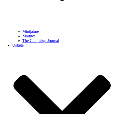
Minijature
Modlice
The Campaign Journal
Usluge