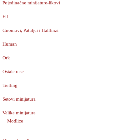
Pojedinačne minijature-likovi
Elf
Gnomovi, Patuljci i Halflinzi
Human
Ork
Ostale rase
Tiefling
Setovi minijatura
Velike minijature
Modlice