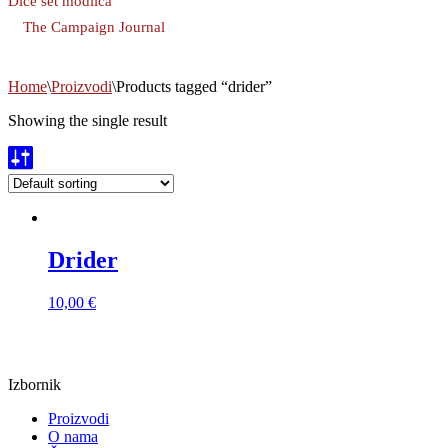
Dice set modlica
The Campaign Journal
Home
\
Proizvodi
\
Products tagged “drider”
Showing the single result
Drider
10,00
€
Izbornik
Proizvodi
O nama