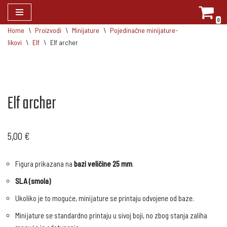
0
Skip
Home
\
Proizvodi
\
Minijature
\
Pojedinačne minijature-
to
likovi
\
Elf
\
Elf archer
content
Elf archer
5,00
€
Figura prikazana na
bazi veličine 25 mm
.
SLA (smola)
Ukoliko je to moguće, minijature se printaju odvojene od baze.
Minijature se standardno printaju u sivoj boji, no zbog stanja zaliha