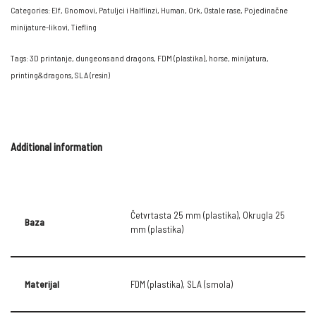
Categories:
Elf
,
Gnomovi, Patuljci i Halflinzi
,
Human
,
Ork
,
Ostale rase
,
Pojedinačne
minijature-likovi
,
Tiefling
Tags:
3D printanje
,
dungeons and dragons
,
FDM (plastika)
,
horse
,
minijatura
,
printing&dragons
,
SLA (resin)
Additional information
Četvrtasta 25 mm (plastika), Okrugla 25
Baza
mm (plastika)
Materijal
FDM (plastika), SLA (smola)