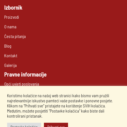
Izbornik
Proizvodi
O nama
Česta pitanja
Blog
Kontakt
Galerija
Pravne informacije
Opći uvjeti poslovanja
Politika privatnosti
Koristimo kolačiće na našoj web stranici kako bismo vam pružili
najrelevantnije iskustvo pamteći vaše postavke i ponovne posjete.
Javite nam se!
Klikom na "Prihvati sve" pristajete na korištenje SVIH kolačića.
Međutim, možete posjetiti "Postavke kolačića" kako biste dali
kontrolirani pristanak.