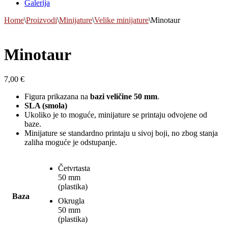
Galerija
Home
\
Proizvodi
\
Minijature
\
Velike minijature
\
Minotaur
Minotaur
7,00
€
Figura prikazana na
bazi veličine 50 mm
.
SLA (smola)
Ukoliko je to moguće, minijature se printaju odvojene od
baze.
Minijature se standardno printaju u sivoj boji, no zbog stanja
zaliha moguće je odstupanje.
Četvrtasta
50 mm
(plastika)
Baza
Okrugla
50 mm
(plastika)