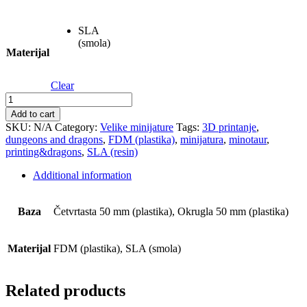
SLA
(smola)
Materijal
Clear
Minotaur
quantity
Add to cart
SKU:
N/A
Category:
Velike minijature
Tags:
3D printanje
,
dungeons and dragons
,
FDM (plastika)
,
minijatura
,
minotaur
,
printing&dragons
,
SLA (resin)
Additional information
Baza
Četvrtasta 50 mm (plastika), Okrugla 50 mm (plastika)
Materijal
FDM (plastika), SLA (smola)
Related products