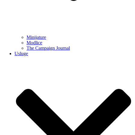
Minijature
Modlice
The Campaign Journal
Usluge