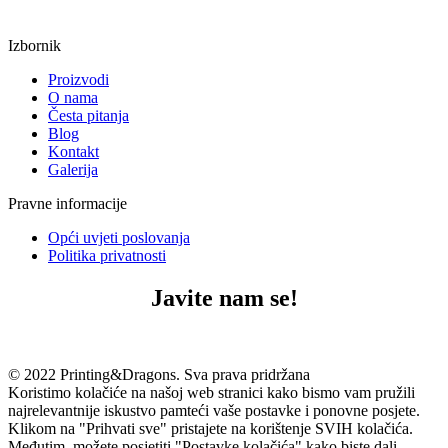
Izbornik
Proizvodi
O nama
Česta pitanja
Blog
Kontakt
Galerija
Pravne informacije
Opći uvjeti poslovanja
Politika privatnosti
Javite nam se!
© 2022 Printing&Dragons. Sva prava pridržana
Koristimo kolačiće na našoj web stranici kako bismo vam pružili
najrelevantnije iskustvo pamteći vaše postavke i ponovne posjete.
Klikom na "Prihvati sve" pristajete na korištenje SVIH kolačića.
Međutim, možete posjetiti "Postavke kolačića" kako biste dali