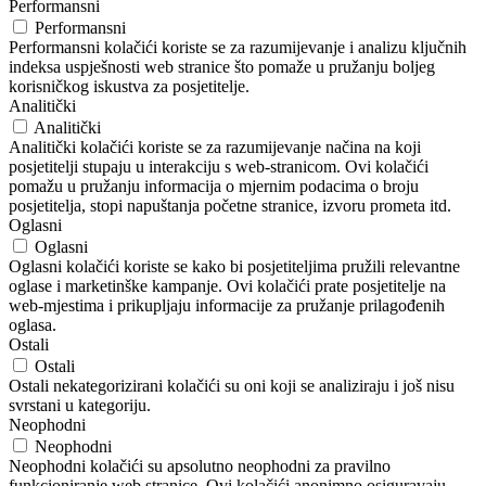
Performansni
Performansni
Performansni kolačići koriste se za razumijevanje i analizu ključnih
indeksa uspješnosti web stranice što pomaže u pružanju boljeg
korisničkog iskustva za posjetitelje.
Analitički
Analitički
Analitički kolačići koriste se za razumijevanje načina na koji
posjetitelji stupaju u interakciju s web-stranicom. Ovi kolačići
pomažu u pružanju informacija o mjernim podacima o broju
posjetitelja, stopi napuštanja početne stranice, izvoru prometa itd.
Oglasni
Oglasni
Oglasni kolačići koriste se kako bi posjetiteljima pružili relevantne
oglase i marketinške kampanje. Ovi kolačići prate posjetitelje na
web-mjestima i prikupljaju informacije za pružanje prilagođenih
oglasa.
Ostali
Ostali
Ostali nekategorizirani kolačići su oni koji se analiziraju i još nisu
svrstani u kategoriju.
Neophodni
Neophodni
Neophodni kolačići su apsolutno neophodni za pravilno
funkcioniranje web stranice. Ovi kolačići anonimno osiguravaju