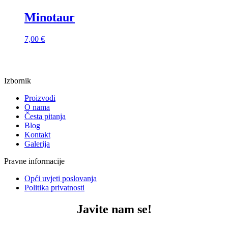
Minotaur
7,00
€
Izbornik
Proizvodi
O nama
Česta pitanja
Blog
Kontakt
Galerija
Pravne informacije
Opći uvjeti poslovanja
Politika privatnosti
Javite nam se!