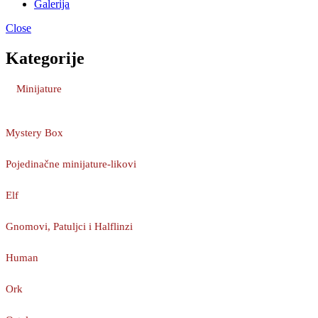
Galerija
Close
Kategorije
Minijature
Mystery Box
Pojedinačne minijature-likovi
Elf
Gnomovi, Patuljci i Halflinzi
Human
Ork