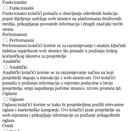
Funkcionalni
Funkcionalni
Funkcionalni kolačići pomažu u obavljanju određenih funkcija
poput dijeljenja sadržaja web stranice na platformama društvenih
medija, prikupljanja povratnih informacija i drugih značajki trećih
strana.
Performansni
Performansni
Performansni kolačići koriste se za razumijevanje i analizu ključnih
indeksa uspješnosti web stranice što pomaže u pružanju boljeg
korisničkog iskustva za posjetitelje.
Analitički
Analitički
Analitički kolačići koriste se za razumijevanje načina na koji
posjetitelji stupaju u interakciju s web-stranicom. Ovi kolačići
pomažu u pružanju informacija o mjernim podacima o broju
posjetitelja, stopi napuštanja početne stranice, izvoru prometa itd.
Oglasni
Oglasni
Oglasni kolačići koriste se kako bi posjetiteljima pružili relevantne
oglase i marketinške kampanje. Ovi kolačići prate posjetitelje na
web-mjestima i prikupljaju informacije za pružanje prilagođenih
oglasa.
Ostali