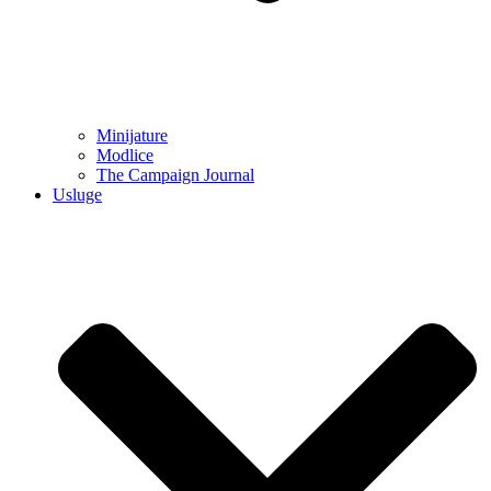
Minijature
Modlice
The Campaign Journal
Usluge